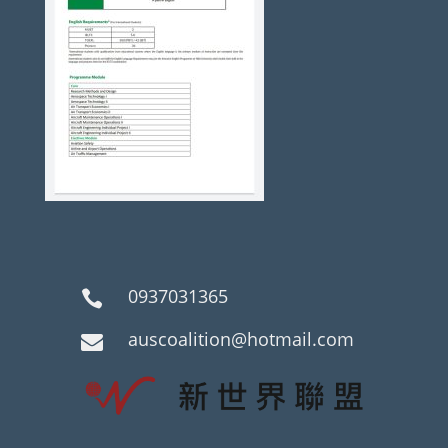
0937031365

auscoalition@hotmail.com
