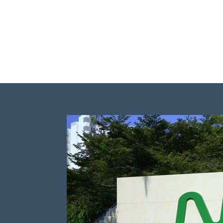
視
訊
播
放
器