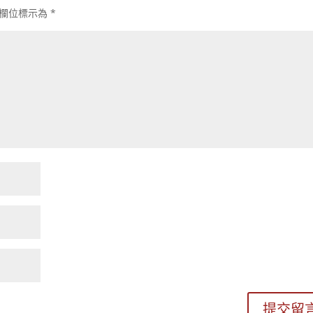
欄位標示為
*