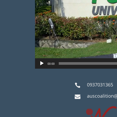
00:00
0937031365

auscoalition
