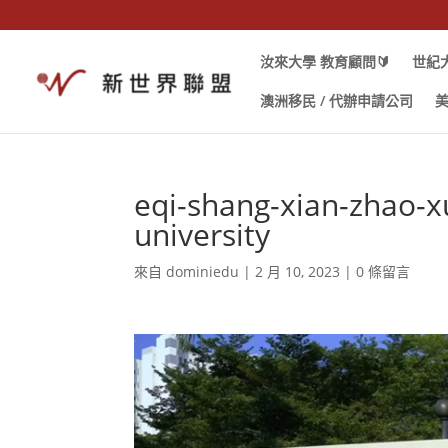
汝來大學 教育顧問🔰
世紀大
澳洲移民 / 代辦申請公司
美
eqi-shang-xian-zhao-xu
university
來自
dominiedu
|
2 月 10, 2023
|
0 條留言
視
訊
播
放
器