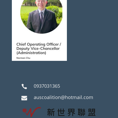
0937031365

auscoalition@hotmail.com
